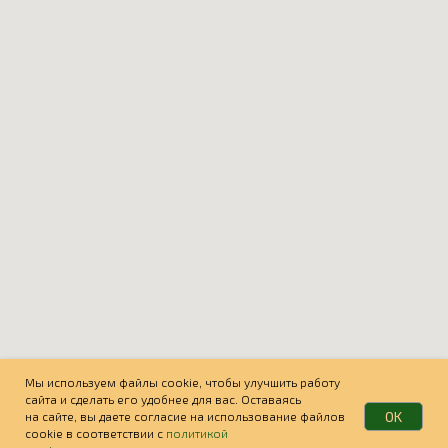
Мы используем файлы cookie, чтобы улучшить работу
сайта и сделать его удобнее для вас. Оставаясь
OK
на сайте, вы даете согласие на использование файлов
cookie в соответствии с
политикой