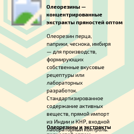
Олеорезины —
концентрированные
экстракты пряностей оптом
Олеорезин перца,
паприки, чеснока, имбиря
— для производств,
формирующих
собственные вкусовые
рецептуры или
лабораторных
разработок.
Стандартизированное
содержание активных
веществ, прямой импорт
из Индии и КНР, входной
Олеорезины и экстракты
лабораторный контроль.